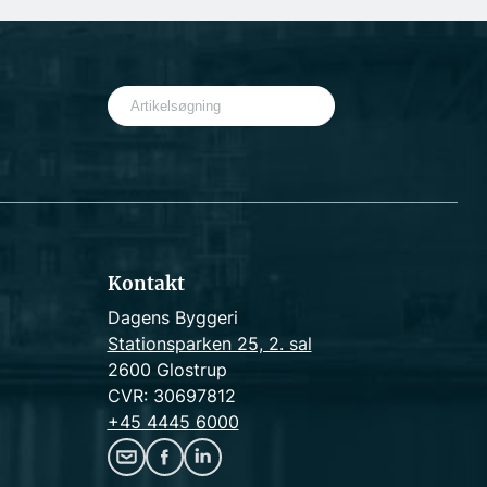
S
e
a
r
c
h
Kontakt
Dagens Byggeri
Stationsparken 25, 2. sal
2600 Glostrup
CVR: 30697812
+45 4445 6000