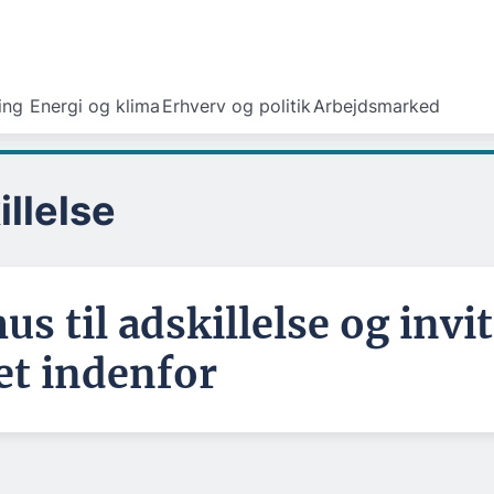
ing
Energi og klima
Erhverv og politik
Arbejdsmarked
illelse
s til adskillelse og invi
t indenfor