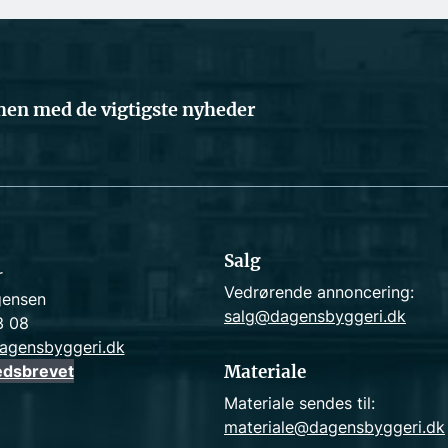
en med de vigtigste nyheder
Salg
r
Vedrørende annoncering:
gensen
salg@dagensbyggeri.dk
3 08
agensbyggeri.dk
edsbrevet
Materiale
Materiale sendes til:
materiale@dagensbyggeri.dk