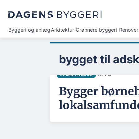
Byggeri og anlæg
Arkitektur
Grønnere byggeri
Renover
bygget til adsk
BYGGERI OG ANLÆG
22.02.24
Bygger børnehu
lokalsamfunde