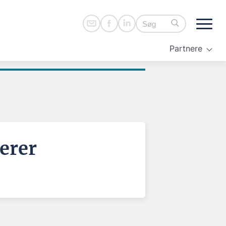
Partnere
terer