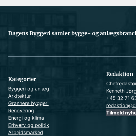
Dagens Byggeri samler bygge- og anlægsbranch
Redaktion
Kategorier
Chefredaktø
Byggeri og anlæg
Kenneth Jør
Arkitektur
+45 32 71 6
Grønnere byggeri
redaktion@d
Renovering
Tilmeld nyh
Energi og klima
Erhverv og politik
Arbejdsmarked