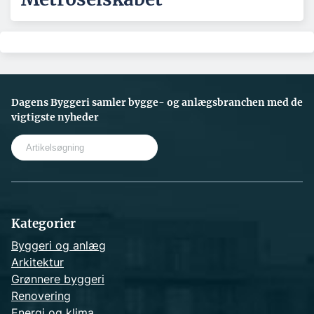
Dagens Byggeri samler bygge- og anlægsbranchen med de
vigtigste nyheder
S
e
a
r
c
h
Kategorier
Byggeri og anlæg
Arkitektur
Grønnere byggeri
Renovering
Energi og klima