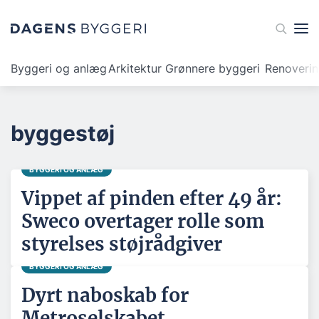
Byggeri og anlæg
Arkitektur
Grønnere byggeri
Renoveri
byggestøj
BYGGERI OG ANLÆG
Vippet af pinden efter 49 år:
Sweco overtager rolle som
styrelses støjrådgiver
BYGGERI OG ANLÆG
Dyrt naboskab for
Metroselskabet