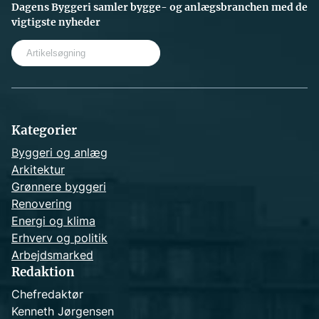
Dagens Byggeri samler bygge- og anlægsbranchen med de
vigtigste nyheder
S
e
a
r
c
h
Kategorier
Byggeri og anlæg
Arkitektur
Grønnere byggeri
Renovering
Energi og klima
Erhverv og politik
Arbejdsmarked
Redaktion
Chefredaktør
Kenneth Jørgensen