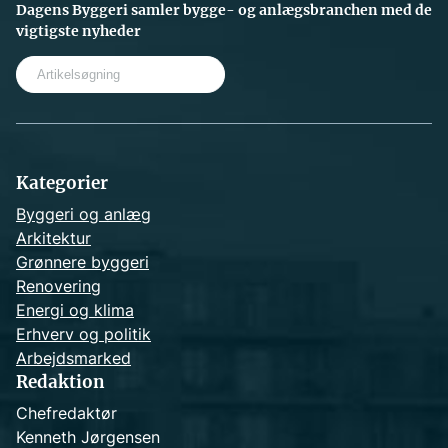
Dagens Byggeri samler bygge- og anlægsbranchen med de
vigtigste nyheder
S
e
a
r
c
h
Kategorier
Byggeri og anlæg
Arkitektur
Grønnere byggeri
Renovering
Energi og klima
Erhverv og politik
Arbejdsmarked
Redaktion
Chefredaktør
Kenneth Jørgensen