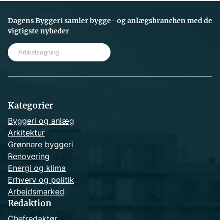
Dagens Byggeri samler bygge- og anlægsbranchen med de
vigtigste nyheder
S
e
a
r
c
h
Kategorier
Byggeri og anlæg
Arkitektur
Grønnere byggeri
Renovering
Energi og klima
Erhverv og politik
Arbejdsmarked
Redaktion
Chefredaktør