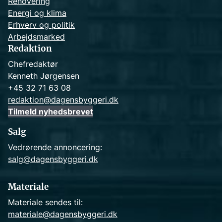
Renovering
Energi og klima
Erhverv og politik
Arbejdsmarked
Redaktion
Chefredaktør
Kenneth Jørgensen
+45 32 71 63 08
redaktion@dagensbyggeri.dk
Tilmeld nyhedsbrevet
Salg
Vedrørende annoncering:
salg@dagensbyggeri.dk
Materiale
Materiale sendes til:
materiale@dagensbyggeri.dk