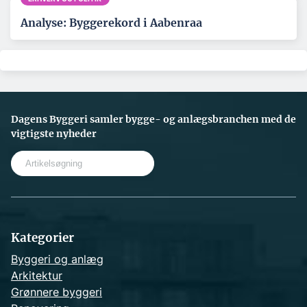
Analyse: Byggerekord i Aabenraa
Dagens Byggeri samler bygge- og anlægsbranchen med de
vigtigste nyheder
S
e
a
r
c
h
Kategorier
Byggeri og anlæg
Arkitektur
Grønnere byggeri