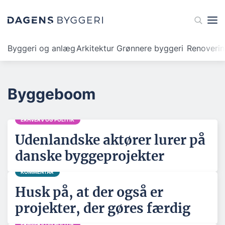
Byggeri og anlæg
Arkitektur
Grønnere byggeri
Renoveri
Byggeboom
ERHVERV OG POLITIK
Udenlandske aktører lurer på
danske byggeprojekter
KOMMENTAR
Husk på, at der også er
projekter, der gøres færdig
ERHVERV OG POLITIK