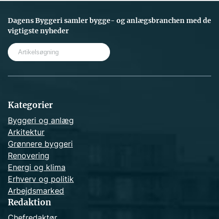
Dagens Byggeri samler bygge- og anlægsbranchen med de
vigtigste nyheder
S
e
a
r
c
h
Kategorier
Byggeri og anlæg
Arkitektur
Grønnere byggeri
Renovering
Energi og klima
Erhverv og politik
Arbejdsmarked
Redaktion
Chefredaktør