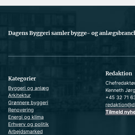
Dagens Byggeri samler bygge- og anlægsbranch
Redaktion
Kategorier
Chefredaktø
Byggeri og anlæg
Kenneth Jør
Arkitektur
+45 32 71 6
Grønnere byggeri
redaktion@d
Renovering
Tilmeld nyh
Energi og klima
Erhverv og politik
Arbejdsmarked