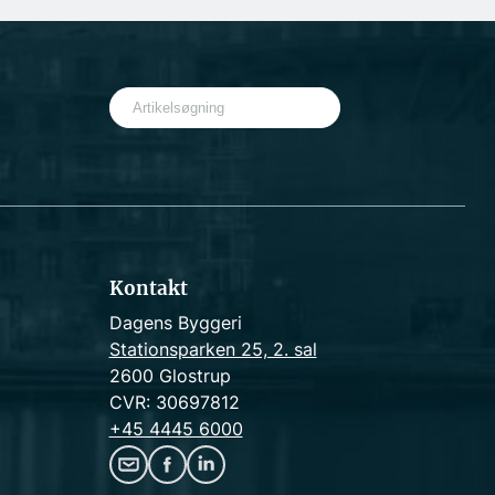
S
e
a
r
c
h
Kontakt
Dagens Byggeri
Stationsparken 25, 2. sal
2600 Glostrup
CVR: 30697812
+45 4445 6000