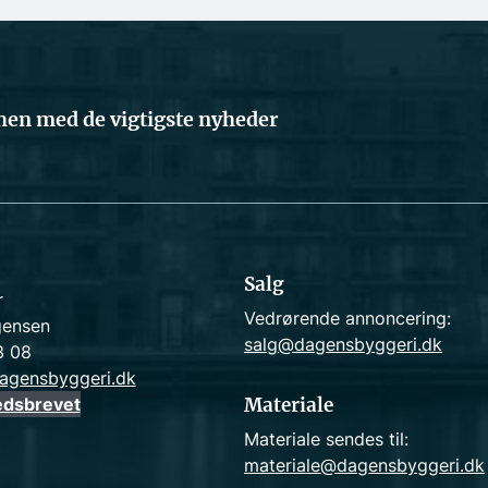
en med de vigtigste nyheder
Salg
r
Vedrørende annoncering:
gensen
salg@dagensbyggeri.dk
3 08
agensbyggeri.dk
edsbrevet
Materiale
Materiale sendes til:
materiale@dagensbyggeri.dk