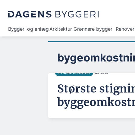
Byggeri og anlæg
Arkitektur
Grønnere byggeri
Renover
bygeomkostni
BYGGERI OG ANLÆG
09.09.24
Største stigni
byggeomkostn