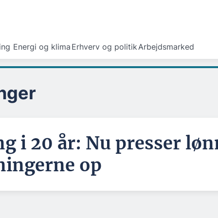
ing
Energi og klima
Erhverv og politik
Arbejdsmarked
nger
ng i 20 år: Nu presser lø
ingerne op