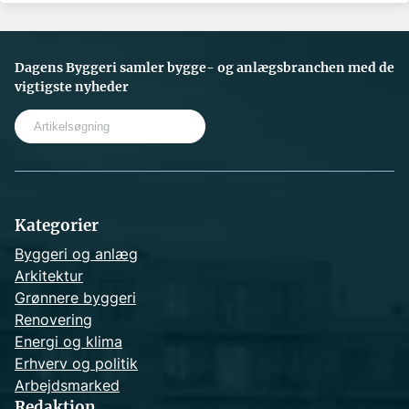
Dagens Byggeri samler bygge- og anlægsbranchen med de
vigtigste nyheder
S
e
a
r
c
h
Kategorier
Byggeri og anlæg
Arkitektur
Grønnere byggeri
Renovering
Energi og klima
Erhverv og politik
Arbejdsmarked
Redaktion