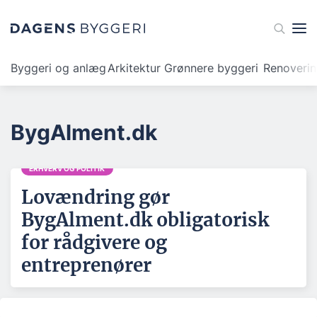
Byggeri og anlæg
Arkitektur
Grønnere byggeri
Renoveri
BygAlment.dk
ERHVERV OG POLITIK
Lovændring gør
BygAlment.dk obligatorisk
for rådgivere og
entreprenører