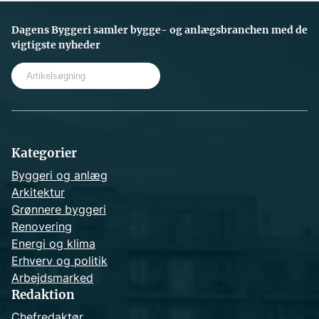
Dagens Byggeri samler bygge- og anlægsbranchen med de
vigtigste nyheder
S
e
a
r
c
h
Kategorier
Byggeri og anlæg
Arkitektur
Grønnere byggeri
Renovering
Energi og klima
Erhverv og politik
Arbejdsmarked
Redaktion
Chefredaktør