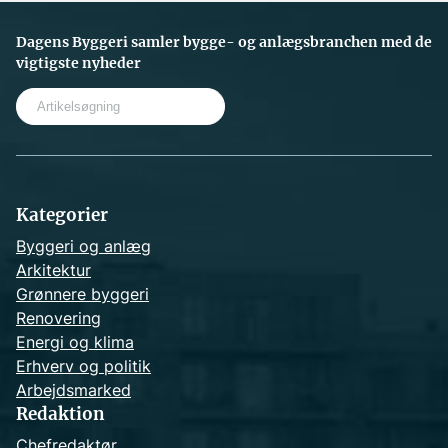
Dagens Byggeri samler bygge- og anlægsbranchen med de
vigtigste nyheder
S
e
a
r
c
h
Kategorier
Byggeri og anlæg
Arkitektur
Grønnere byggeri
Renovering
Energi og klima
Erhverv og politik
Arbejdsmarked
Redaktion
Chefredaktør