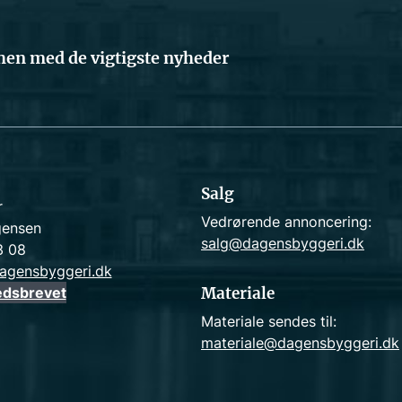
en med de vigtigste nyheder
Salg
r
Vedrørende annoncering:
gensen
salg@dagensbyggeri.dk
3 08
agensbyggeri.dk
edsbrevet
Materiale
Materiale sendes til:
materiale@dagensbyggeri.dk