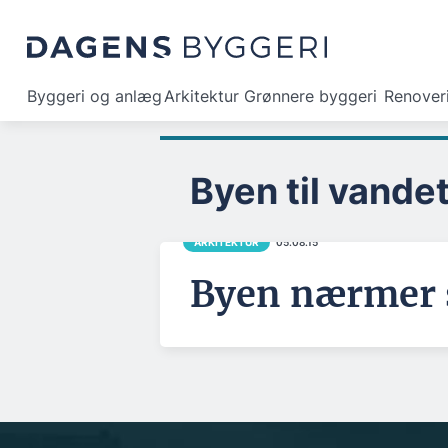
Byggeri og anlæg
Arkitektur
Grønnere byggeri
Renover
Byen til vande
ARKITEKTUR
05.08.15
Byen nærmer s