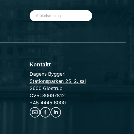
S
e
a
r
c
h
Kontakt
Dagens Byggeri
Stationsparken 25, 2. sal
2600 Glostrup
CVR: 30697812
+45 4445 6000