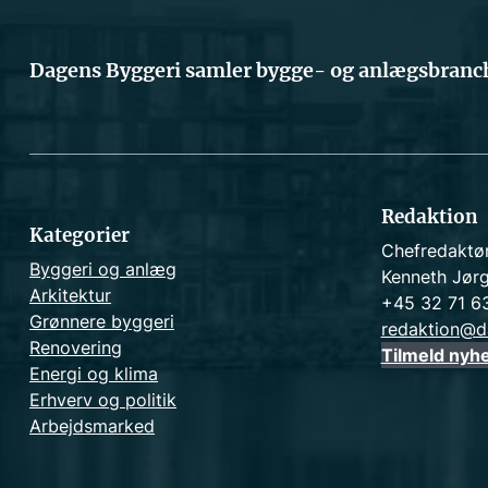
Dagens Byggeri samler bygge- og anlægsbranch
Redaktion
Kategorier
Chefredaktø
Byggeri og anlæg
Kenneth Jør
Arkitektur
+45 32 71 6
Grønnere byggeri
redaktion@d
Renovering
Tilmeld nyh
Energi og klima
Erhverv og politik
Arbejdsmarked