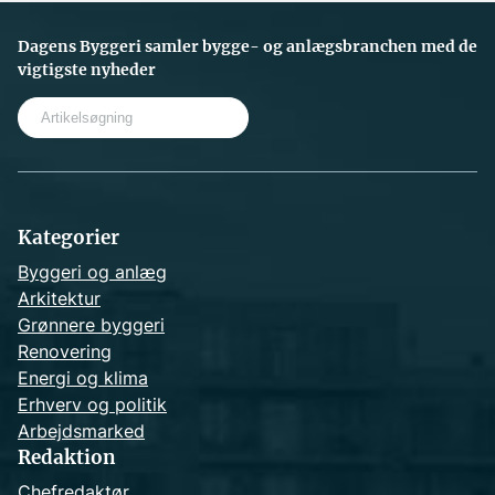
Dagens Byggeri samler bygge- og anlægsbranchen med de
vigtigste nyheder
S
e
a
r
c
h
Kategorier
Byggeri og anlæg
Arkitektur
Grønnere byggeri
Renovering
Energi og klima
Erhverv og politik
Arbejdsmarked
Redaktion
Chefredaktør