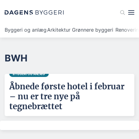
Byggeri og anlæg
Arkitektur
Grønnere byggeri
Renoveri
BWH
BYGGERI OG ANLÆG
Åbnede første hotel i februar
– nu er tre nye på
tegnebrættet