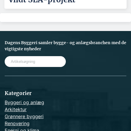
Dagens Byggeri samler bygge- og anlægsbranchen med de
vigtigste nyheder
S
e
a
r
c
h
Kategorier
Byggeri og anlæg
Arkitektur
Grønnere byggeri
Renovering
Energi og klima