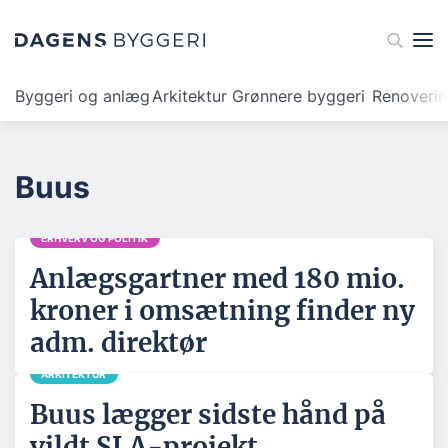
Byggeri og anlæg
Arkitektur
Grønnere byggeri
Renoveri
Buus
ERHVERV OG POLITIK
Anlægsgartner med 180 mio.
kroner i omsætning finder ny
adm. direktør
ARKITEKTUR
Buus lægger sidste hånd på
vildt SLA-projekt