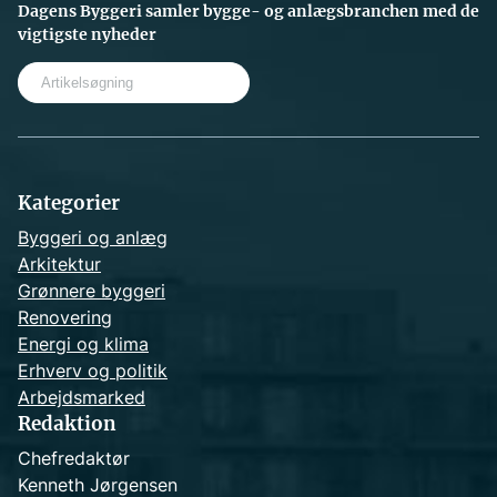
Dagens Byggeri samler bygge- og anlægsbranchen med de
vigtigste nyheder
S
e
a
r
c
h
Kategorier
Byggeri og anlæg
Arkitektur
Grønnere byggeri
Renovering
Energi og klima
Erhverv og politik
Arbejdsmarked
Redaktion
Chefredaktør
Kenneth Jørgensen