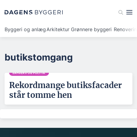
Byggeri og anlæg
Arkitektur
Grønnere byggeri
Renoveri
butikstomgang
ERHVERV OG POLITIK
Rekordmange butiksfacader
står tomme hen