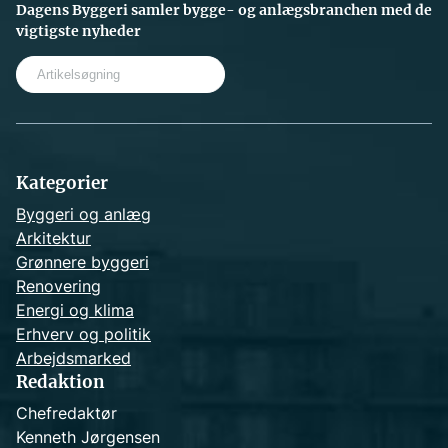
Dagens Byggeri samler bygge- og anlægsbranchen med de
vigtigste nyheder
S
e
a
r
c
h
Kategorier
Byggeri og anlæg
Arkitektur
Grønnere byggeri
Renovering
Energi og klima
Erhverv og politik
Arbejdsmarked
Redaktion
Chefredaktør
Kenneth Jørgensen