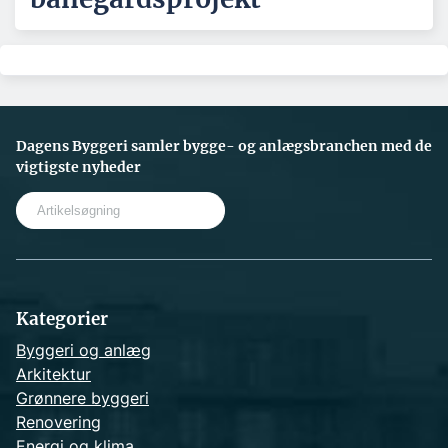
Dagens Byggeri samler bygge- og anlægsbranchen med de
vigtigste nyheder
S
e
a
r
c
h
Kategorier
Byggeri og anlæg
Arkitektur
Grønnere byggeri
Renovering
Energi og klima