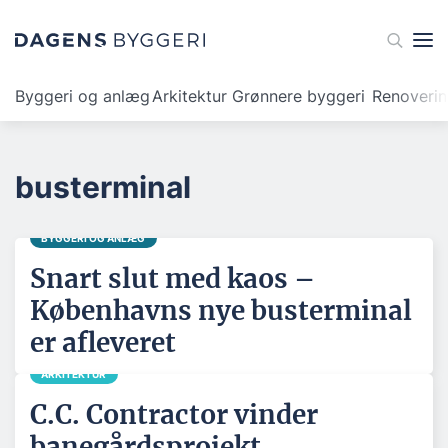
Byggeri og anlæg
Arkitektur
Grønnere byggeri
Renoveri
busterminal
BYGGERI OG ANLÆG
Snart slut med kaos –
Københavns nye busterminal
er afleveret
ARKITEKTUR
C.C. Contractor vinder
banegårdsprojekt