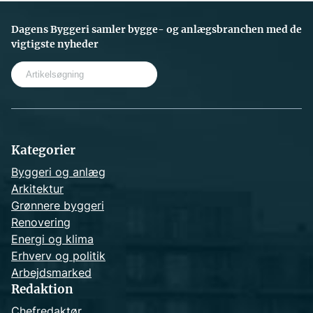
Dagens Byggeri samler bygge- og anlægsbranchen med de
vigtigste nyheder
S
e
a
r
c
h
Kategorier
Byggeri og anlæg
Arkitektur
Grønnere byggeri
Renovering
Energi og klima
Erhverv og politik
Arbejdsmarked
Redaktion
Chefredaktør