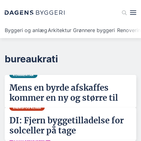
Byggeri og anlæg
Arkitektur
Grønnere byggeri
Renoveri
bureaukrati
KOMMENTAR
Mens en byrde afskaffes
kommer en ny og større til
ENERGI OG KLIMA
DI: Fjern byggetilladelse for
solceller på tage
ERHVERV OG POLITIK