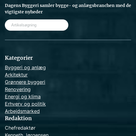
Dagens Byggeri samler bygge- og anlægsbranchen med de
vigtigste nyheder
S
e
a
r
c
h
Kategorier
Byggeri og anlæg
Arkitektur
Grønnere byggeri
Renovering
Energi og klima
Erhverv og politik
Arbejdsmarked
Redaktion
Chefredaktør
Kenneth Jørgensen