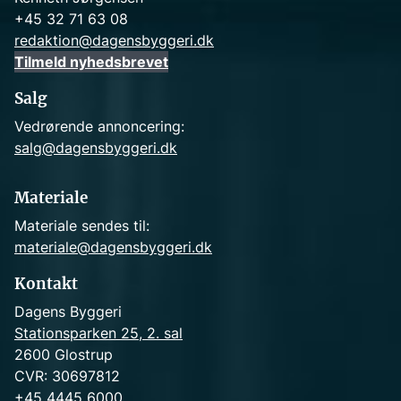
+45 32 71 63 08
redaktion@dagensbyggeri.dk
Tilmeld nyhedsbrevet
Salg
Vedrørende annoncering:
salg@dagensbyggeri.dk
Materiale
Materiale sendes til:
materiale@dagensbyggeri.dk
Kontakt
Dagens Byggeri
Stationsparken 25, 2. sal
2600 Glostrup
CVR: 30697812
+45 4445 6000