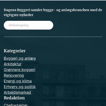
Dagens Byggeri samler bygge- og anlægsbranchen med de
vigtigste nyheder
S
e
a
r
c
h
Kategorier
Byggeri og anlæg
Arkitektur
Grønnere byggeri
Renovering
Energi og klima
Erhverv og politik
Arbejdsmarked
Redaktion
Chefredaktør