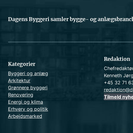
Dagens Byggeri samler bygge- og anlægsbranch
Redaktion
Kategorier
Chefredaktø
Byggeri og anlæg
Kenneth Jør
Arkitektur
+45 32 71 6
Grønnere byggeri
redaktion@d
Renovering
Tilmeld nyh
Energi og klima
Erhverv og politik
Arbejdsmarked