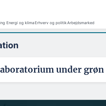
ing
Energi og klima
Erhverv og politik
Arbejdsmarked
ation
laboratorium under grø