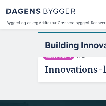
Byggeri og anlæg
Arkitektur
Grønnere byggeri
Renover
Building Innov
ERHVERV OG POLITIK
13.10.16
Innovations-