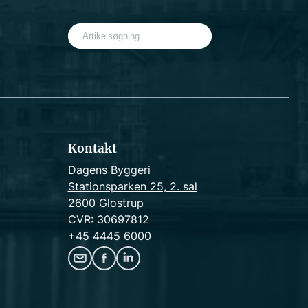
S
e
a
r
c
h
Kontakt
Dagens Byggeri
Stationsparken 25, 2. sal
2600 Glostrup
CVR: 30697812
+45 4445 6000