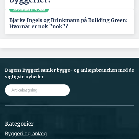
GRØNNERE BYGGERI
Bjarke Ingels og Brinkmann på Building Green:
Hvornår er nok ”nok”?
Dagens Byggeri samler bygge- og anlægsbranchen med de
vigtigste nyheder
S
e
a
r
c
h
Kategorier
Byggeri og anlæg