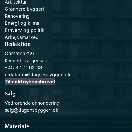
Arkitektur
Grønnere byggeri
Renovering
Energi og klima
Erhverv og politik
Arbejdsmarked
Redaktion
Chefredaktør
Kenneth Jørgensen
+45 32 71 63 08
redaktion@dagensbyggeri.dk
Tilmeld nyhedsbrevet
Salg
Vedrørende annoncering:
salg@dagensbyggeri.dk
Materiale