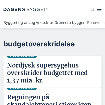
Byggeri og anlæg
Arkitektur
Grønnere byggeri
Renoveri
budgetoverskridelse
BYGGERI OG ANLÆG
Nordjysk supersygehus
overskrider budgettet med
1,37 mia. kr.
BYGGERI OG ANLÆG
Regningen på
skandalebyggeri stiger igen