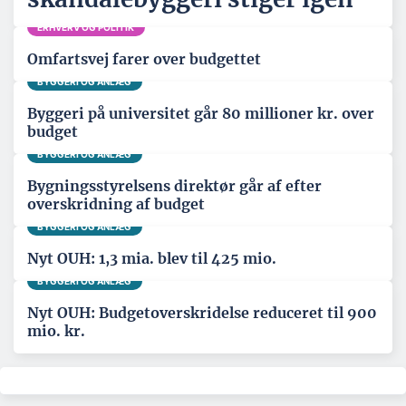
ERHVERV OG POLITIK
Omfartsvej farer over budgettet
BYGGERI OG ANLÆG
Byggeri på universitet går 80 millioner kr. over
budget
BYGGERI OG ANLÆG
Bygningsstyrelsens direktør går af efter
overskridning af budget
BYGGERI OG ANLÆG
Nyt OUH: 1,3 mia. blev til 425 mio.
BYGGERI OG ANLÆG
Nyt OUH: Budgetoverskridelse reduceret til 900
mio. kr.