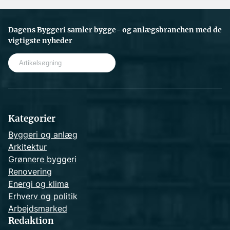
Dagens Byggeri samler bygge- og anlægsbranchen med de
vigtigste nyheder
S
e
a
r
c
h
Kategorier
Byggeri og anlæg
Arkitektur
Grønnere byggeri
Renovering
Energi og klima
Erhverv og politik
Arbejdsmarked
Redaktion