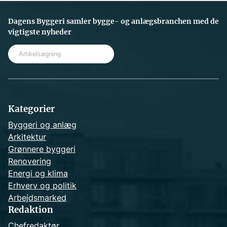
Dagens Byggeri samler bygge- og anlægsbranchen med de
vigtigste nyheder
S
e
a
r
c
h
Kategorier
Byggeri og anlæg
Arkitektur
Grønnere byggeri
Renovering
Energi og klima
Erhverv og politik
Arbejdsmarked
Redaktion
Chefredaktør