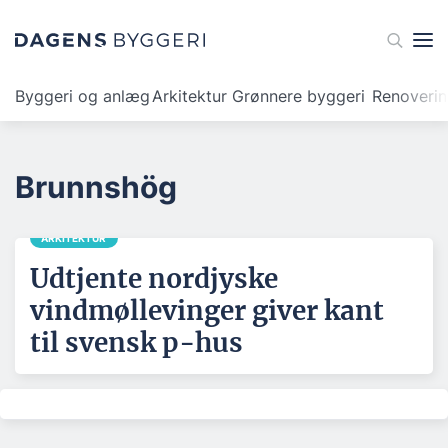
Byggeri og anlæg
Arkitektur
Grønnere byggeri
Renoveri
Brunnshög
ARKITEKTUR
Udtjente nordjyske
vindmøllevinger giver kant
til svensk p-hus