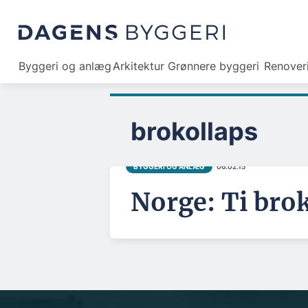
Byggeri og anlæg
Arkitektur
Grønnere byggeri
Renover
brokollaps
BYGGERI OG ANLÆG
06.02.15
Norge: Ti bro