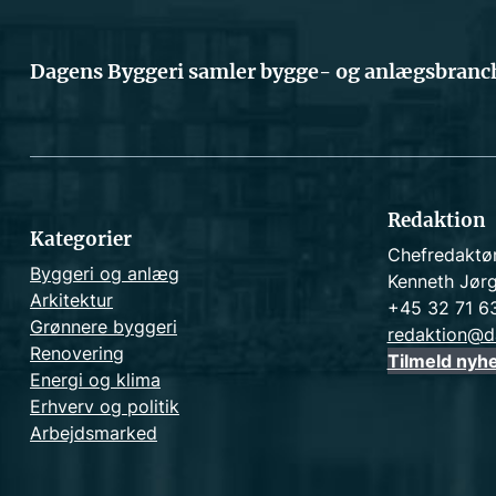
Dagens Byggeri samler bygge- og anlægsbranch
Redaktion
Kategorier
Chefredaktø
Byggeri og anlæg
Kenneth Jør
Arkitektur
+45 32 71 6
Grønnere byggeri
redaktion@d
Renovering
Tilmeld nyh
Energi og klima
Erhverv og politik
Arbejdsmarked