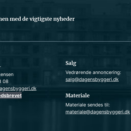
en med de vigtigste nyheder
Salg
r
Vedrørende annoncering:
gensen
salg@dagensbyggeri.dk
3 08
agensbyggeri.dk
edsbrevet
Materiale
Materiale sendes til:
materiale@dagensbyggeri.dk