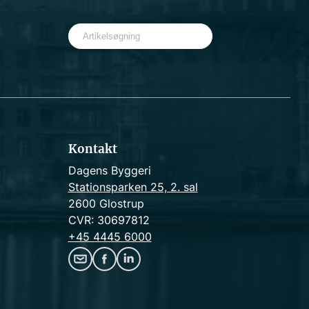
S
e
a
r
c
h
Kontakt
Dagens Byggeri
Stationsparken 25, 2. sal
2600 Glostrup
CVR: 30697812
+45 4445 6000