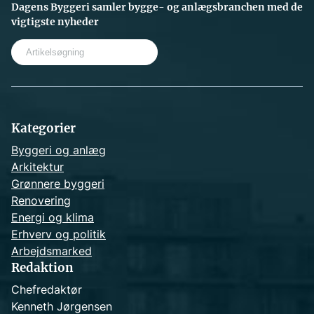
Dagens Byggeri samler bygge- og anlægsbranchen med de
vigtigste nyheder
S
e
a
r
c
h
Kategorier
Byggeri og anlæg
Arkitektur
Grønnere byggeri
Renovering
Energi og klima
Erhverv og politik
Arbejdsmarked
Redaktion
Chefredaktør
Kenneth Jørgensen