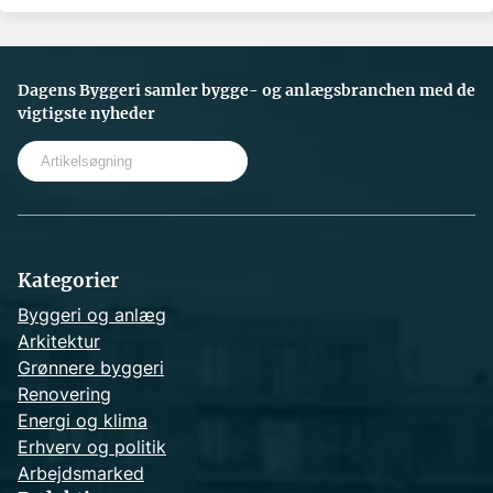
Dagens Byggeri samler bygge- og anlægsbranchen med de
vigtigste nyheder
S
e
a
r
c
h
Kategorier
Byggeri og anlæg
Arkitektur
Grønnere byggeri
Renovering
Energi og klima
Erhverv og politik
Arbejdsmarked