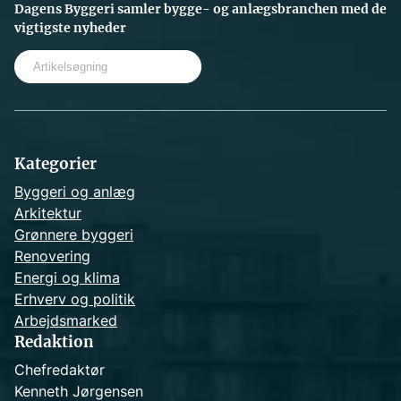
Dagens Byggeri samler bygge- og anlægsbranchen med de
vigtigste nyheder
S
e
a
r
c
h
Kategorier
Byggeri og anlæg
Arkitektur
Grønnere byggeri
Renovering
Energi og klima
Erhverv og politik
Arbejdsmarked
Redaktion
Chefredaktør
Kenneth Jørgensen