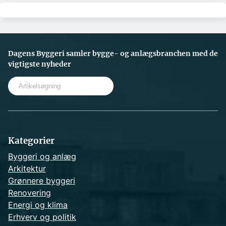
Dagens Byggeri samler bygge- og anlægsbranchen med de
vigtigste nyheder
S
e
a
r
c
h
Kategorier
Byggeri og anlæg
Arkitektur
Grønnere byggeri
Renovering
Energi og klima
Erhverv og politik