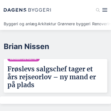
Byggeri og anlæg
Arkitektur
Grønnere byggeri
Renoveri
Brian Nissen
ERHVERV OG POLITIK
Frøslevs salgschef tager et
års rejseorlov – ny mand er
på plads