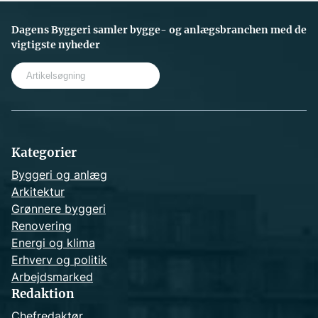
Dagens Byggeri samler bygge- og anlægsbranchen med de
vigtigste nyheder
S
e
a
r
c
h
Kategorier
Byggeri og anlæg
Arkitektur
Grønnere byggeri
Renovering
Energi og klima
Erhverv og politik
Arbejdsmarked
Redaktion
Chefredaktør