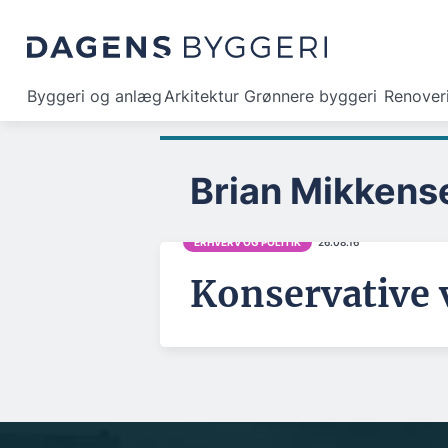
Byggeri og anlæg
Arkitektur
Grønnere byggeri
Renover
Brian Mikkens
ERHVERV OG POLITIK
26.08.16
Konservative 