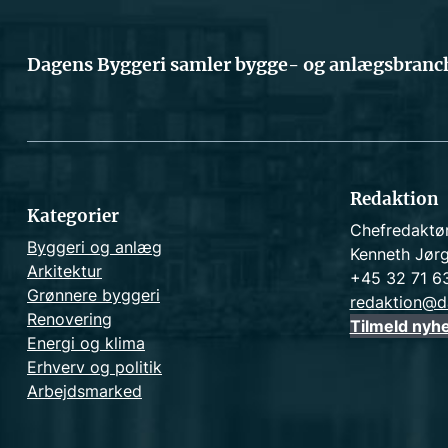
Dagens Byggeri samler bygge- og anlægsbranch
Redaktion
Kategorier
Chefredaktø
Byggeri og anlæg
Kenneth Jør
Arkitektur
+45 32 71 6
Grønnere byggeri
redaktion@d
Renovering
Tilmeld nyh
Energi og klima
Erhverv og politik
Arbejdsmarked