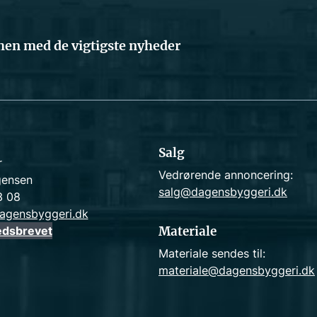
en med de vigtigste nyheder
Salg
r
Vedrørende annoncering:
gensen
salg@dagensbyggeri.dk
3 08
agensbyggeri.dk
edsbrevet
Materiale
Materiale sendes til:
materiale@dagensbyggeri.dk