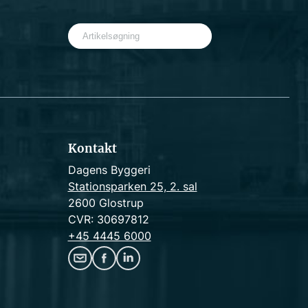
S
e
a
r
c
h
Kontakt
Dagens Byggeri
Stationsparken 25, 2. sal
2600 Glostrup
CVR: 30697812
+45 4445 6000