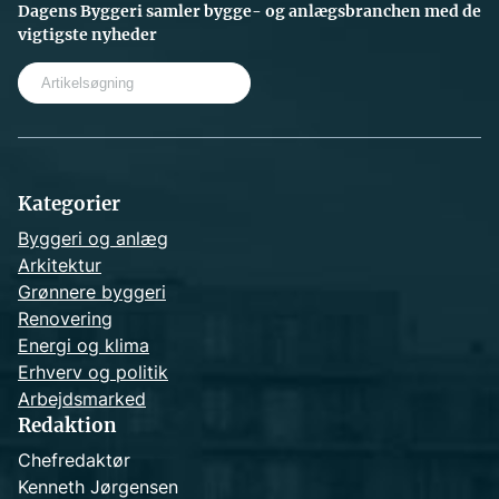
Dagens Byggeri samler bygge- og anlægsbranchen med de
vigtigste nyheder
S
e
a
r
c
h
Kategorier
Byggeri og anlæg
Arkitektur
Grønnere byggeri
Renovering
Energi og klima
Erhverv og politik
Arbejdsmarked
Redaktion
Chefredaktør
Kenneth Jørgensen