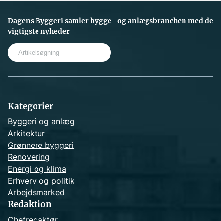
Dagens Byggeri samler bygge- og anlægsbranchen med de
vigtigste nyheder
S
e
a
r
c
h
Kategorier
Byggeri og anlæg
Arkitektur
Grønnere byggeri
Renovering
Energi og klima
Erhverv og politik
Arbejdsmarked
Redaktion
Chefredaktør