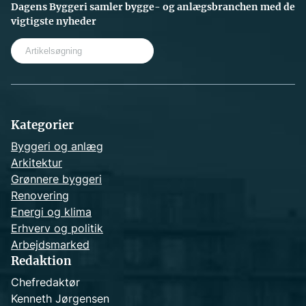
Dagens Byggeri samler bygge- og anlægsbranchen med de
vigtigste nyheder
S
e
a
r
c
h
Kategorier
Byggeri og anlæg
Arkitektur
Grønnere byggeri
Renovering
Energi og klima
Erhverv og politik
Arbejdsmarked
Redaktion
Chefredaktør
Kenneth Jørgensen