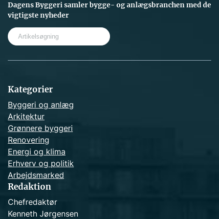
Dagens Byggeri samler bygge- og anlægsbranchen med de
vigtigste nyheder
S
e
a
r
c
h
Kategorier
Byggeri og anlæg
Arkitektur
Grønnere byggeri
Renovering
Energi og klima
Erhverv og politik
Arbejdsmarked
Redaktion
Chefredaktør
Kenneth Jørgensen