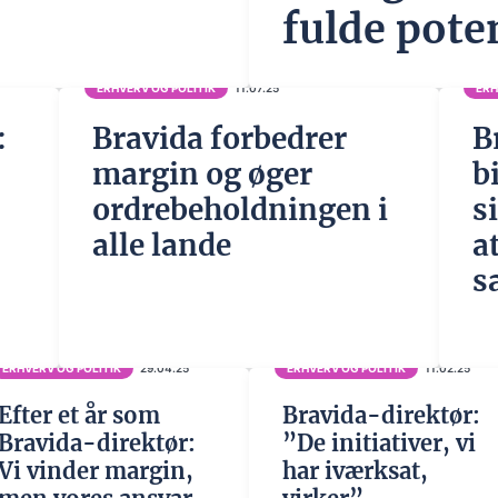
fulde pote
ERHVERV OG POLITIK
11.07.25
ERH
:
Bravida forbedrer
B
margin og øger
b
ordrebeholdningen i
s
alle lande
a
s
ERHVERV OG POLITIK
29.04.25
ERHVERV OG POLITIK
11.02.25
Efter et år som
Bravida-direktør:
Bravida-direktør:
”De initiativer, vi
Vi vinder margin,
har iværksat,