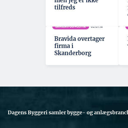
men jeg er ikke
tilfreds
ERHVERV OG POLITIK
02.07.18
Bravida overtager
firma i
Skanderborg
Dagens Byggeri samler bygge- og anlægsbranch