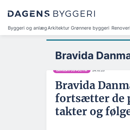
Byggeri og anlæg
Arkitektur
Grønnere byggeri
Renover
Bravida Danm
ERHVERV OG POLITIK
24.10.25
Bravida Danm
fortsætter de 
takter og følg