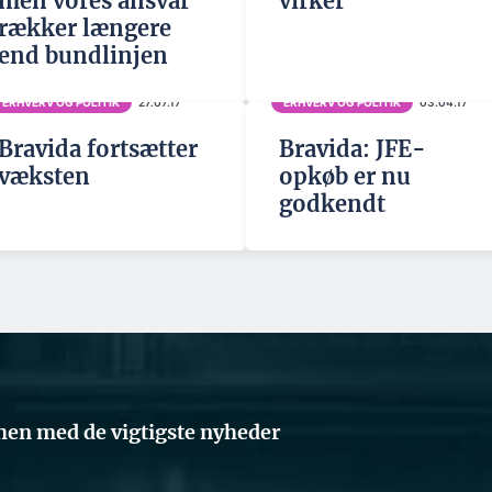
men vores ansvar
virker”
rækker længere
end bundlinjen
ERHVERV OG POLITIK
27.07.17
ERHVERV OG POLITIK
03.04.17
Bravida fortsætter
Bravida: JFE-
væksten
opkøb er nu
godkendt
en med de vigtigste nyheder