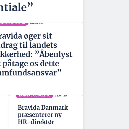
ntiale”
VERV OG POLITIK
03.07.25
ravida øger sit
idrag til landets
ikkerhed: ”Åbenlyst
t påtage os dette
amfundsansvar”
ERHVERV OG POLITIK
28.01.25
Bravida Danmark
præsenterer ny
HR-direktør