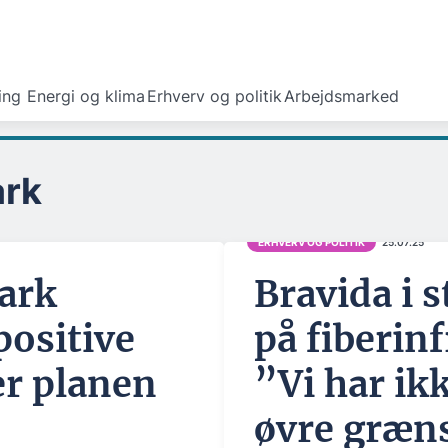
ing
Energi og klima
Erhverv og politik
Arbejdsmarked
ark
ERHVERV OG POLITIK
25.07.25
ark
Bravida i 
positive
på fiberin
er planen
”Vi har ik
øvre græns