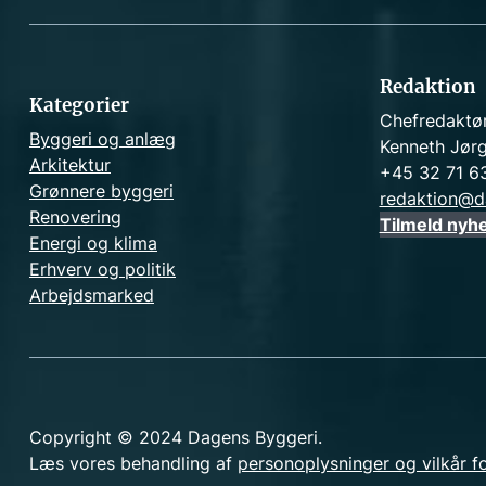
Redaktion
Kategorier
Chefredaktø
Byggeri og anlæg
Kenneth Jør
Arkitektur
+45 32 71 6
Grønnere byggeri
redaktion@d
Renovering
Tilmeld nyh
Energi og klima
Erhverv og politik
Arbejdsmarked
Copyright © 2024 Dagens Byggeri.
Læs vores behandling af
personoplysninger og vilkår f