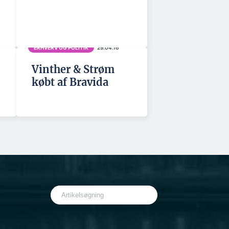
ERHVERV OG POLITIK
29.04.16
Vinther & Strøm
købt af Bravida
S
e
a
r