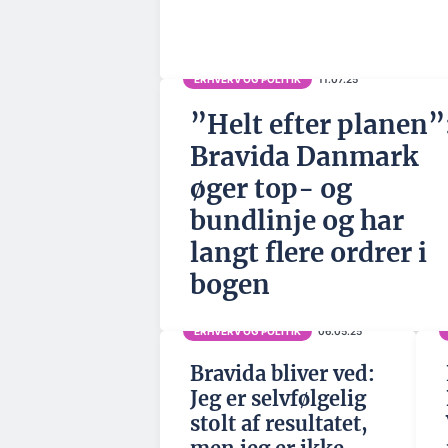
ERHVERV OG POLITIK
11.07.25
”Helt efter planen”
Bravida Danmark
øger top- og
bundlinje og har
langt flere ordrer i
bogen
ERHVERV OG POLITIK
06.05.25
Bravida bliver ved:
Jeg er selvfølgelig
stolt af resultatet,