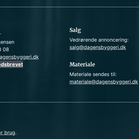
Salg
r
Vedrørende annoncering:
gensen
salg@dagensbyggeri.dk
3 08
agensbyggeri.dk
edsbrevet
Materiale
Materiale sendes til:
materiale@dagensbyggeri.dk
or brug
.