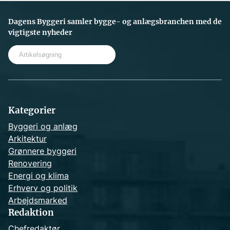
Dagens Byggeri samler bygge- og anlægsbranchen med de
vigtigste nyheder
S
e
a
r
c
h
Kategorier
Byggeri og anlæg
Arkitektur
Grønnere byggeri
Renovering
Energi og klima
Erhverv og politik
Arbejdsmarked
Redaktion
Chefredaktør