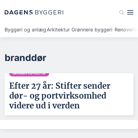
Byggeri og anlæg
Arkitektur
Grønnere byggeri
Renoveri
branddør
ERHVERV OG POLITIK
Efter 27 år: Stifter sender
dør- og portvirksomhed
videre ud i verden