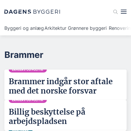
Byggeri og anlæg
Arkitektur
Grønnere byggeri
Renoveri
Brammer
ERHVERV OG POLITIK
Brammer indgår stor aftale
med det norske forsvar
ERHVERV OG POLITIK
Billig beskyttelse på
arbejdspladsen
HÅNDVÆRK