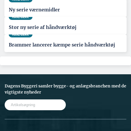
Ny serie værnemidler
HÅNDVÆRK
Stor ny serie af håndværktøj
HÅNDVÆRK
Brammer lancerer kæmpe serie håndværktøj
Dagens Byggeri samler bygge- og anlægsbranchen med de
vigtigste nyheder
S
e
a
r
c