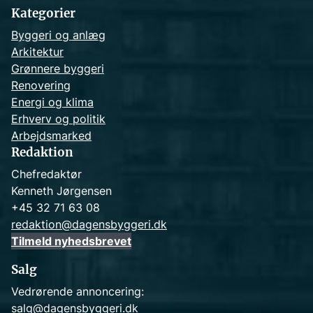
h
Kategorier
Byggeri og anlæg
Arkitektur
Grønnere byggeri
Renovering
Energi og klima
Erhverv og politik
Arbejdsmarked
Redaktion
Chefredaktør
Kenneth Jørgensen
+45 32 71 63 08
redaktion@dagensbyggeri.dk
Tilmeld nyhedsbrevet
Salg
Vedrørende annoncering:
salg@dagensbyggeri.dk