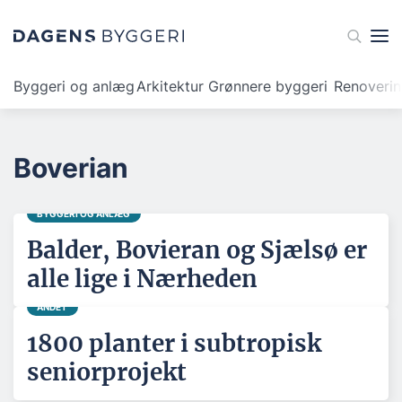
Byggeri og anlæg
Arkitektur
Grønnere byggeri
Renoveri
Boverian
BYGGERI OG ANLÆG
Balder, Bovieran og Sjælsø er
alle lige i Nærheden
ANDET
1800 planter i subtropisk
seniorprojekt