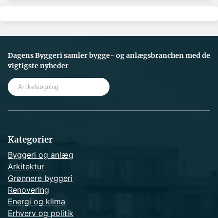
Dagens Byggeri samler bygge- og anlægsbranchen med de
vigtigste nyheder
S
e
a
r
c
h
Kategorier
Byggeri og anlæg
Arkitektur
Grønnere byggeri
Renovering
Energi og klima
Erhverv og politik