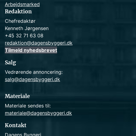
Arbejdsmarked
Redaktion
Chefredaktør
Kenneth Jørgensen
+45 32 71 63 08
redaktion@dagensbyggeri.dk
Tilmeld nyhedsbrevet
Salg
Vedrørende annoncering:
salg@dagensbyggeri.dk
Materiale
Materiale sendes til:
materiale@dagensbyggeri.dk
Kontakt
Dagens Byggeri