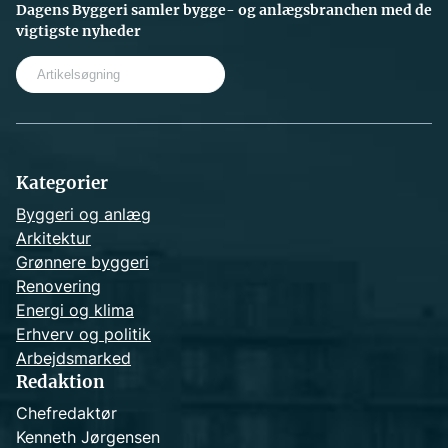
Dagens Byggeri samler bygge- og anlægsbranchen med de
vigtigste nyheder
S
e
a
r
c
h
Kategorier
Byggeri og anlæg
Arkitektur
Grønnere byggeri
Renovering
Energi og klima
Erhverv og politik
Arbejdsmarked
Redaktion
Chefredaktør
Kenneth Jørgensen