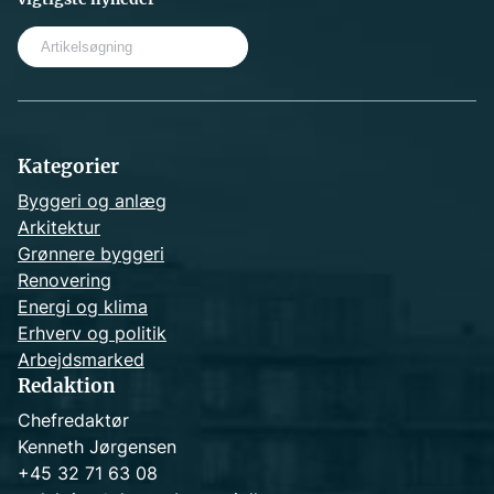
S
e
a
r
c
h
Kategorier
Byggeri og anlæg
Arkitektur
Grønnere byggeri
Renovering
Energi og klima
Erhverv og politik
Arbejdsmarked
Redaktion
Chefredaktør
Kenneth Jørgensen
+45 32 71 63 08