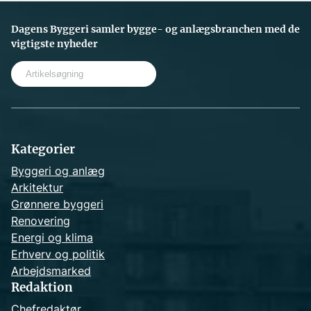
Dagens Byggeri samler bygge- og anlægsbranchen med de
vigtigste nyheder
S
e
a
r
c
h
Kategorier
Byggeri og anlæg
Arkitektur
Grønnere byggeri
Renovering
Energi og klima
Erhverv og politik
Arbejdsmarked
Redaktion
Chefredaktør