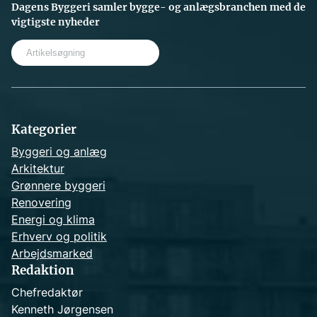
Dagens Byggeri samler bygge- og anlægsbranchen med de
vigtigste nyheder
S
e
a
r
c
h
Kategorier
Byggeri og anlæg
Arkitektur
Grønnere byggeri
Renovering
Energi og klima
Erhverv og politik
Arbejdsmarked
Redaktion
Chefredaktør
Kenneth Jørgensen