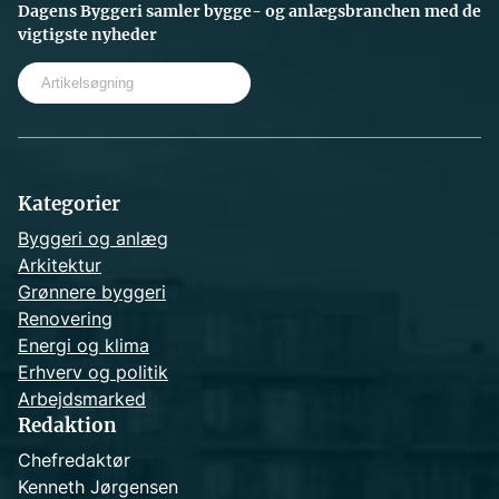
Dagens Byggeri samler bygge- og anlægsbranchen med de
vigtigste nyheder
S
e
a
r
c
h
Kategorier
Byggeri og anlæg
Arkitektur
Grønnere byggeri
Renovering
Energi og klima
Erhverv og politik
Arbejdsmarked
Redaktion
Chefredaktør
Kenneth Jørgensen