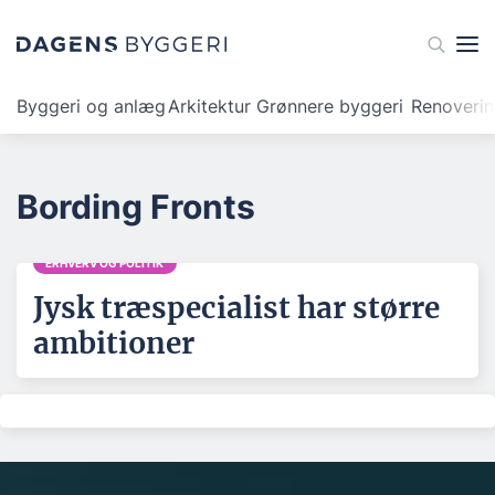
Byggeri og anlæg
Arkitektur
Grønnere byggeri
Renoveri
Bording Fronts
ERHVERV OG POLITIK
Jysk træspecialist har større
ambitioner