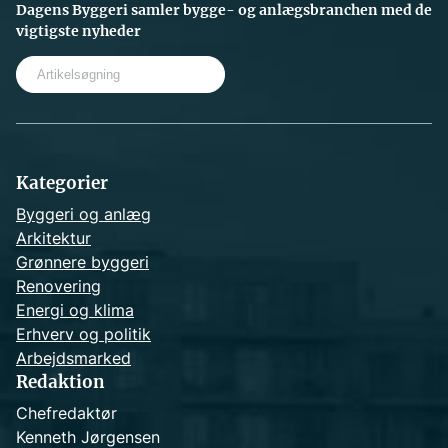
Dagens Byggeri samler bygge- og anlægsbranchen med de
vigtigste nyheder
S
e
a
r
c
h
Kategorier
Byggeri og anlæg
Arkitektur
Grønnere byggeri
Renovering
Energi og klima
Erhverv og politik
Arbejdsmarked
Redaktion
Chefredaktør
Kenneth Jørgensen