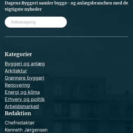
Dagens Byggeri samler bygge- og anlægsbranchen med de
vigtigste nyheder
S
e
a
r
c
h
Kategorier
Byggeri og anlæg
Arkitektur
Grønnere byggeri
Renovering
Energi og klima
Erhverv og politik
Arbejdsmarked
Redaktion
Chefredaktør
Kenneth Jørgensen