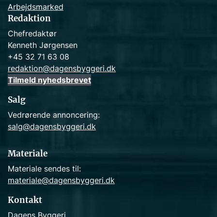
Arbejdsmarked
Redaktion
Chefredaktør
Kenneth Jørgensen
+45 32 71 63 08
redaktion@dagensbyggeri.dk
Tilmeld nyhedsbrevet
Salg
Vedrørende annoncering:
salg@dagensbyggeri.dk
Materiale
Materiale sendes til:
materiale@dagensbyggeri.dk
Kontakt
Dagens Byggeri