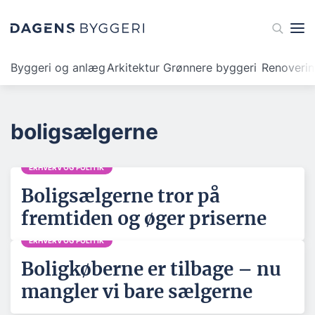
Byggeri og anlæg
Arkitektur
Grønnere byggeri
Renoveri
boligsælgerne
ERHVERV OG POLITIK
Boligsælgerne tror på
fremtiden og øger priserne
ERHVERV OG POLITIK
Boligkøberne er tilbage – nu
mangler vi bare sælgerne