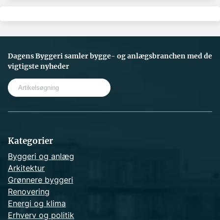
Dagens Byggeri samler bygge- og anlægsbranchen med de
vigtigste nyheder
S
e
a
r
c
h
Kategorier
Byggeri og anlæg
Arkitektur
Grønnere byggeri
Renovering
Energi og klima
Erhverv og politik