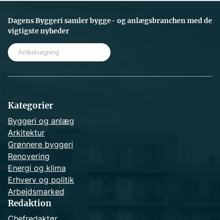
Dagens Byggeri samler bygge- og anlægsbranchen med de
vigtigste nyheder
S
e
a
r
c
h
Kategorier
Byggeri og anlæg
Arkitektur
Grønnere byggeri
Renovering
Energi og klima
Erhverv og politik
Arbejdsmarked
Redaktion
Chefredaktør