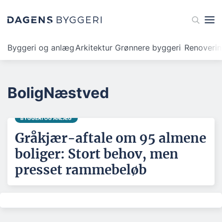
Byggeri og anlæg
Arkitektur
Grønnere byggeri
Renoveri
BoligNæstved
BYGGERI OG ANLÆG
Gråkjær-aftale om 95 almene
boliger: Stort behov, men
presset rammebeløb