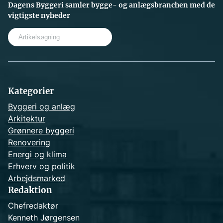
Dagens Byggeri samler bygge- og anlægsbranchen med de
vigtigste nyheder
S
e
a
r
c
h
Kategorier
Byggeri og anlæg
Arkitektur
Grønnere byggeri
Renovering
Energi og klima
Erhverv og politik
Arbejdsmarked
Redaktion
Chefredaktør
Kenneth Jørgensen