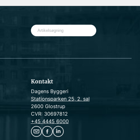
S
e
a
r
c
h
Kontakt
Dagens Byggeri
Stationsparken 25, 2. sal
2600 Glostrup
CVR: 30697812
+45 4445 6000