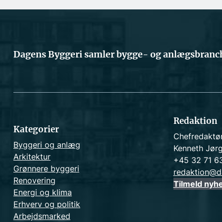
Dagens Byggeri samler bygge- og anlægsbranch
Redaktion
Kategorier
Chefredaktø
Byggeri og anlæg
Kenneth Jør
Arkitektur
+45 32 71 6
Grønnere byggeri
redaktion@d
Renovering
Tilmeld nyh
Energi og klima
Erhverv og politik
Arbejdsmarked