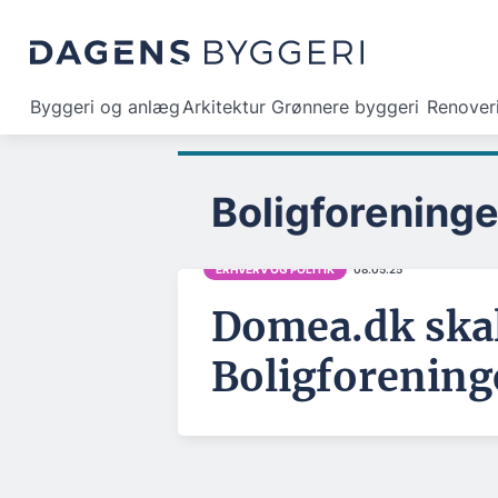
Byggeri og anlæg
Arkitektur
Grønnere byggeri
Renover
Boligforening
ERHVERV OG POLITIK
08.05.25
Domea.dk skal 
Boligforenin