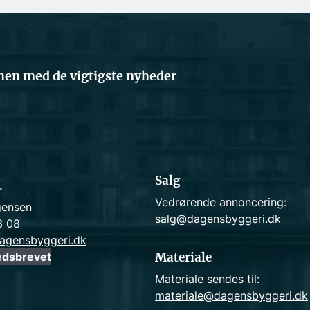
en med de vigtigste nyheder
Salg
r
Vedrørende annoncering:
gensen
salg@dagensbyggeri.dk
3 08
agensbyggeri.dk
edsbrevet
Materiale
Materiale sendes til:
materiale@dagensbyggeri.dk